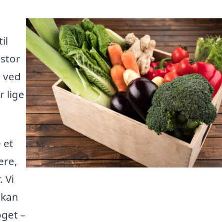
il
 stor
e ved
r lige
 et
ere,
 Vi
 kan
oget –