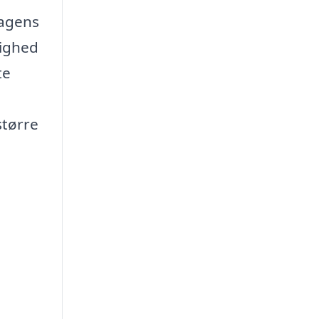
dagens
lighed
te
større