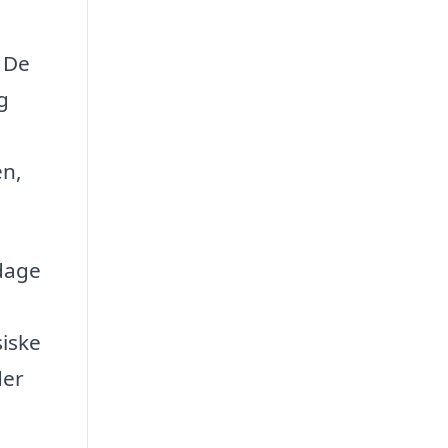
. De
g
en,
pdage
siske
der