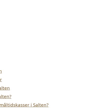
n
r
alten
alten?
åltidskasser i Salten?