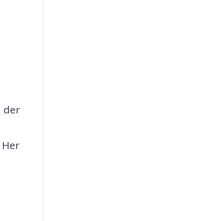
, der
u
. Her