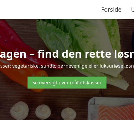
Forside
gen – find den rette løsnin
r: vegetariske, sunde, børnevenlige eller luksuriøse løsning
Se oversigt over måltidskasser