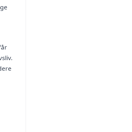
uge
får
sliv.
ndere