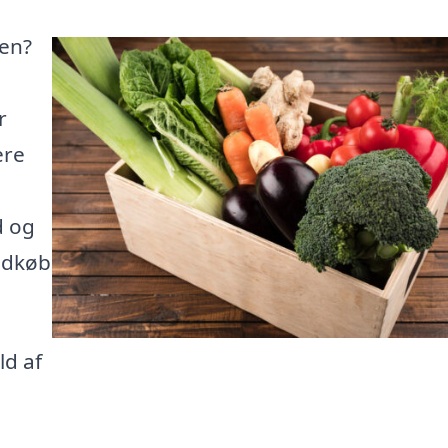
gen?
r
ere
d og
ndkøb
ld af