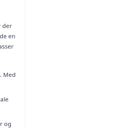
r der
nde en
kasser
d. Med
ale
r og