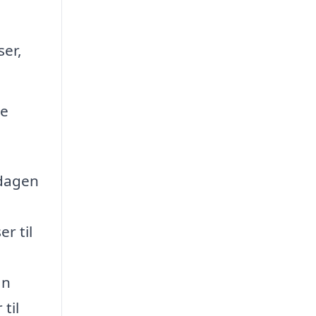
er,
ne
rdagen
r til
an
til