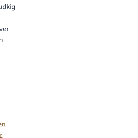
udkig
ver
n
en
r