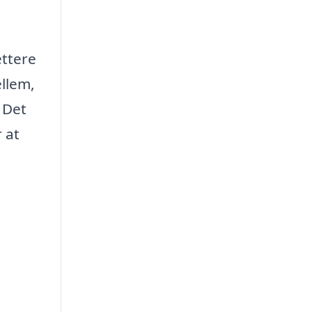
ettere
llem,
 Det
 at