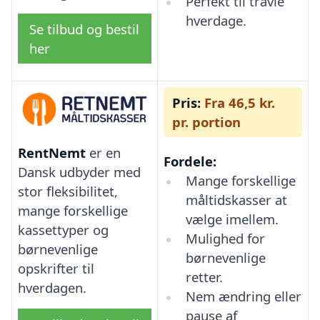
Perfekt til travle
hverdage.
Se tilbud og bestil
her
Pris:
Fra 46,5 kr.
pr. portion
RentNemt
er en
Fordele:
Dansk udbyder med
Mange forskellige
stor fleksibilitet,
måltidskasser at
mange forskellige
vælge imellem.
kassettyper og
Mulighed for
børnevenlige
børnevenlige
opskrifter til
retter.
hverdagen.
Nem ændring eller
pause af