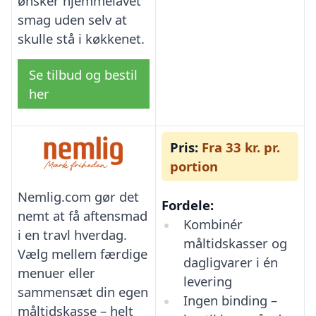
ønsker hjemmelavet
smag uden selv at
skulle stå i køkkenet.
Se tilbud og bestil
her
Pris:
Fra 33 kr. pr.
portion
Nemlig.com gør det
Fordele:
nemt at få aftensmad
Kombinér
i en travl hverdag.
måltidskasser og
Vælg mellem færdige
dagligvarer i én
menuer eller
levering
sammensæt din egen
Ingen binding –
måltidskasse – helt