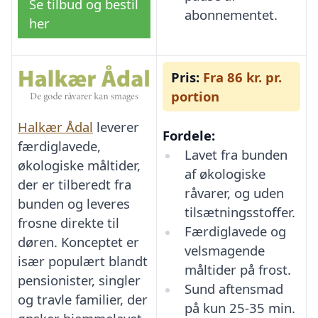
Se tilbud og bestil
abonnementet.
her
Pris:
Fra 86 kr. pr.
portion
Halkær Ådal
leverer
Fordele:
færdiglavede,
Lavet fra bunden
økologiske måltider,
af økologiske
der er tilberedt fra
råvarer, og uden
bunden og leveres
tilsætningsstoffer.
frosne direkte til
Færdiglavede og
døren. Konceptet er
velsmagende
især populært blandt
måltider på frost.
pensionister, singler
Sund aftensmad
og travle familier, der
på kun 25-35 min.