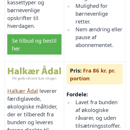
kassettyper og
Mulighed for
børnevenlige
børnevenlige
opskrifter til
retter.
hverdagen.
Nem ændring eller
pause af
Se tilbud og bestil
abonnementet.
her
Pris:
Fra 86 kr. pr.
portion
Halkær Ådal
leverer
Fordele:
færdiglavede,
Lavet fra bunden
økologiske måltider,
af økologiske
der er tilberedt fra
råvarer, og uden
bunden og leveres
tilsætningsstoffer.
frosne direkte til