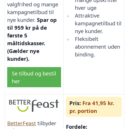
valgfrihed og mange
hver uge
kampagnetilbud til
Attraktive
nye kunder.
Spar op
kampagnetilbud til
til 959 kr på de
nye kunder.
første 5
Fleksibelt
måltidskasser.
abonnement uden
(Gælder nye
binding.
kunder).
Se tilbud og bestil
her
Pris:
Fra 41,95 kr.
pr. portion
BetterFeast
tilbyder
Fordele: