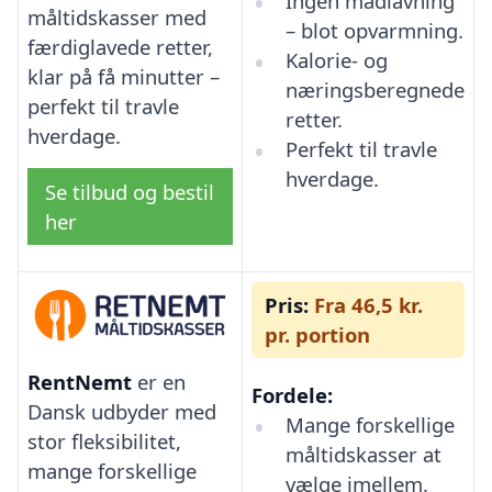
Ingen madlavning
måltidskasser med
– blot opvarmning.
færdiglavede retter,
Kalorie- og
klar på få minutter –
næringsberegnede
perfekt til travle
retter.
hverdage.
Perfekt til travle
hverdage.
Se tilbud og bestil
her
Pris:
Fra 46,5 kr.
pr. portion
RentNemt
er en
Fordele:
Dansk udbyder med
Mange forskellige
stor fleksibilitet,
måltidskasser at
mange forskellige
vælge imellem.