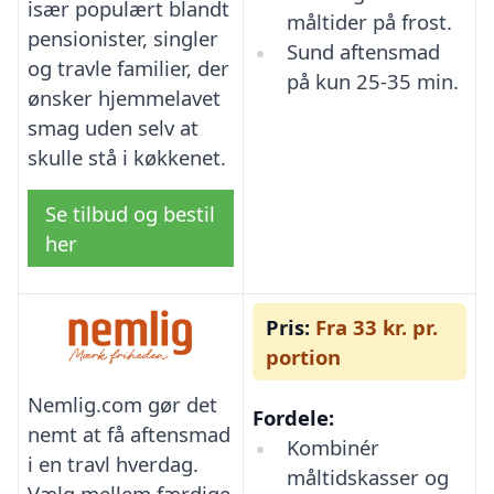
især populært blandt
måltider på frost.
pensionister, singler
Sund aftensmad
og travle familier, der
på kun 25-35 min.
ønsker hjemmelavet
smag uden selv at
skulle stå i køkkenet.
Se tilbud og bestil
her
Pris:
Fra 33 kr. pr.
portion
Nemlig.com gør det
Fordele:
nemt at få aftensmad
Kombinér
i en travl hverdag.
måltidskasser og
Vælg mellem færdige