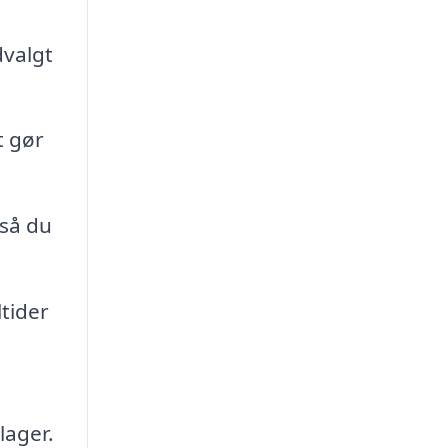
dvalgt
t gør
 så du
tider
lager.