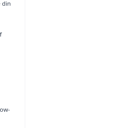
 din
f
low-