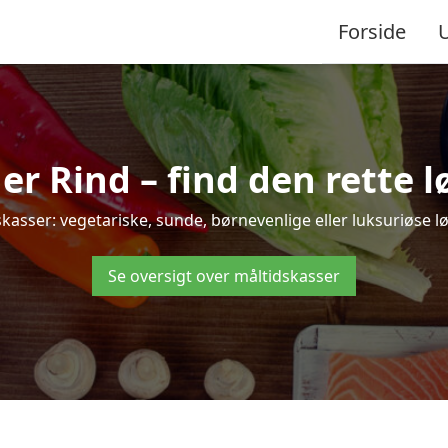
Forside
 Rind – find den rette løs
ser: vegetariske, sunde, børnevenlige eller luksuriøse løsn
Se oversigt over måltidskasser