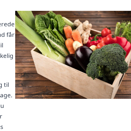
erede
d får
il
kelig
 til
dage.
du
r
æs