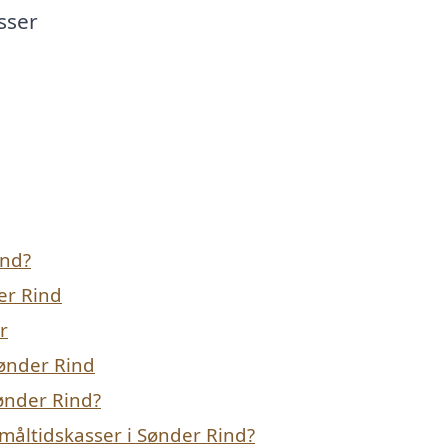
sser
ind?
er Rind
r
Sønder Rind
Sønder Rind?
måltidskasser i Sønder Rind?