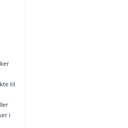
sker
te til
ler
er i