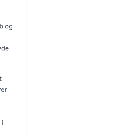
ab og
nyde
t
ver
 i