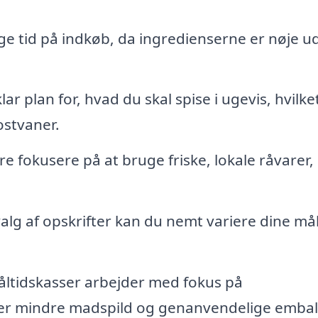
ge tid på indkøb, da ingredienserne er nøje u
lar plan for, hvad du skal spise i ugevis, hvilke
ostvaner.
fokusere på at bruge friske, lokale råvarer,
lg af opskrifter kan du nemt variere dine mål
åltidskasser arbejder med fokus på
rer mindre madspild og genanvendelige embal