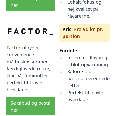
Lokalt fokus og
her
høj kvalitet på
råvarerne.
Pris:
Fra 90 kr. pr.
portion
Factor
tilbyder
Fordele:
convenience-
Ingen madlavning
måltidskasser med
– blot opvarmning.
færdiglavede retter,
Kalorie- og
klar på få minutter –
næringsberegnede
perfekt til travle
retter.
hverdage.
Perfekt til travle
hverdage.
Se tilbud og bestil
her