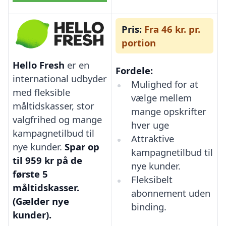
Pris:
Fra 46 kr. pr.
portion
Hello Fresh
er en
Fordele:
international udbyder
Mulighed for at
med fleksible
vælge mellem
måltidskasser, stor
mange opskrifter
valgfrihed og mange
hver uge
kampagnetilbud til
Attraktive
nye kunder.
Spar op
kampagnetilbud til
til 959 kr på de
nye kunder.
første 5
Fleksibelt
måltidskasser.
abonnement uden
(Gælder nye
binding.
kunder).