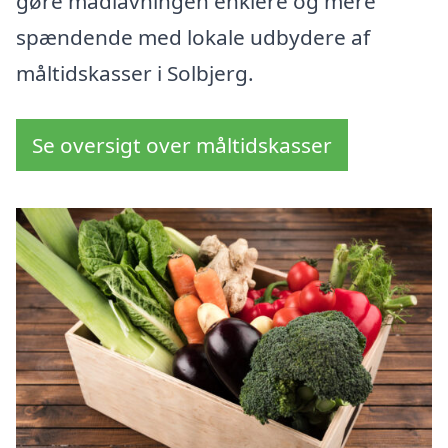
gøre madlavningen enklere og mere
spændende med lokale udbydere af
måltidskasser i Solbjerg.
Se oversigt over måltidskasser