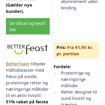
abonnement uden
(Gælder nye
binding.
kunder).
Se tilbud og bestil
her
Pris:
Fra 41,95 kr.
pr. portion
BetterFeast
tilbyder
Fordele:
måltidskasser med
Proteinrige og
fokus på sunde,
næringsrige
proteinrige retter og
måltider.
næringsrige måltider
Retter designet til
til en aktiv livsstil.
sund livsstil og
51% rabat på første
træning.