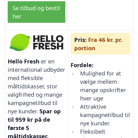
Se tilbud og bestil
her
Pris:
Fra 46 kr. pr.
portion
Hello Fresh
er en
Fordele:
international udbyder
Mulighed for at
med fleksible
vælge mellem
måltidskasser, stor
mange opskrifter
valgfrihed og mange
hver uge
kampagnetilbud til
Attraktive
nye kunder.
Spar op
kampagnetilbud til
til 959 kr på de
nye kunder.
første 5
Fleksibelt
måltidskasser.