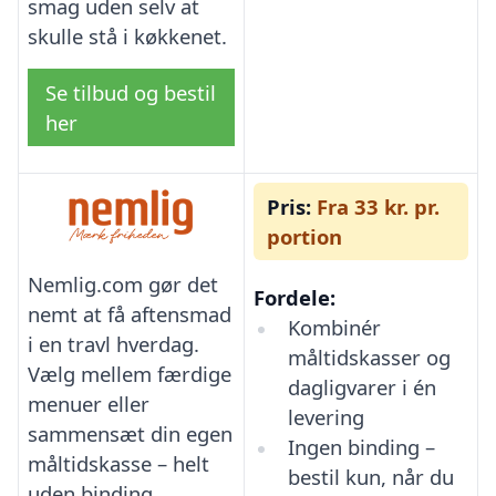
smag uden selv at
skulle stå i køkkenet.
Se tilbud og bestil
her
Pris:
Fra 33 kr. pr.
portion
Nemlig.com gør det
Fordele:
nemt at få aftensmad
Kombinér
i en travl hverdag.
måltidskasser og
Vælg mellem færdige
dagligvarer i én
menuer eller
levering
sammensæt din egen
Ingen binding –
måltidskasse – helt
bestil kun, når du
uden binding.