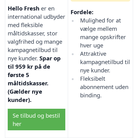
Hello Fresh
er en
Fordele:
international udbyder
Mulighed for at
med fleksible
vælge mellem
måltidskasser, stor
mange opskrifter
valgfrihed og mange
hver uge
kampagnetilbud til
Attraktive
nye kunder.
Spar op
kampagnetilbud til
til 959 kr på de
nye kunder.
første 5
Fleksibelt
måltidskasser.
abonnement uden
(Gælder nye
binding.
kunder).
Se tilbud og bestil
her