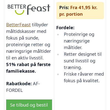
Pris:
Fra 41,95 kr.
pr. portion
BetterFeast
tilbyder
Fordele:
måltidskasser med
Proteinrige og
fokus på sunde,
næringsrige
proteinrige retter og
måltider.
næringsrige måltider
Retter designet til
til en aktiv livsstil.
sund livsstil og
51% rabat på første
træning.
familiekasse.
Friske råvarer med
fokus på kvalitet.
Rabatkode:
AF-
FORDEL
Se tilbud og bestil