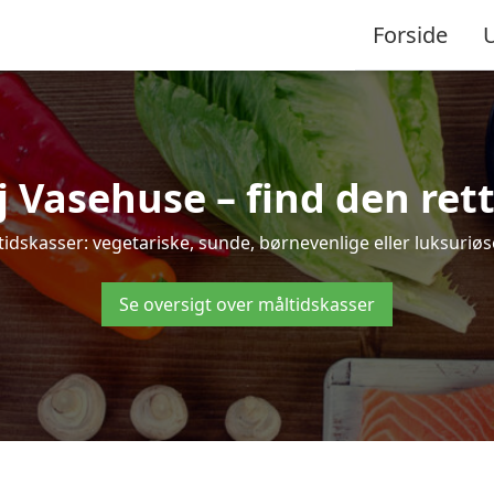
Forside
asehuse – find den rette 
asser: vegetariske, sunde, børnevenlige eller luksuriøse l
Se oversigt over måltidskasser