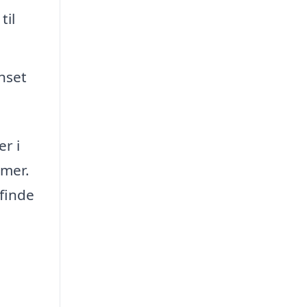
til
anset
r i
mmer.
 finde