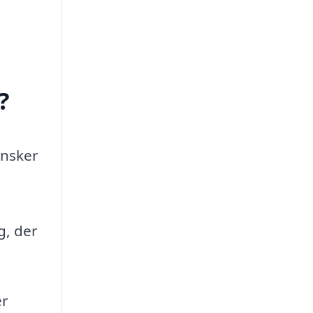
?
ønsker
g, der
er