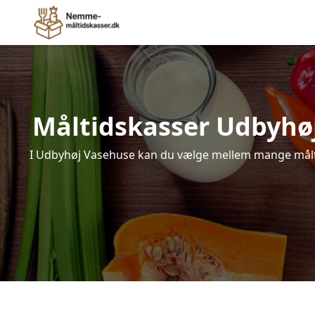
Måltidskasser Udbyhøj V
I Udbyhøj Vasehuse kan du vælge mellem mange måltidsk