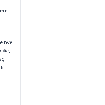
mere
l
e nye
ilie,
og
dit