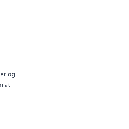
ser og
n at