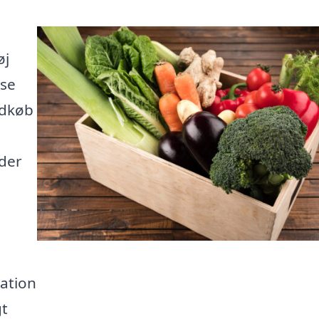
øj
ise
ndkøb
 der
ration
gt