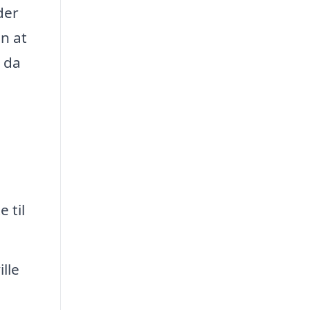
der
en at
, da
 til
lle