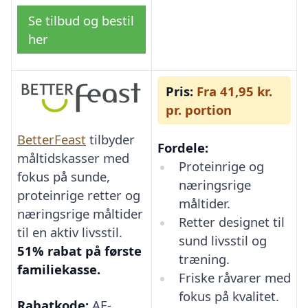
Se tilbud og bestil
her
Pris:
Fra 41,95 kr.
pr. portion
BetterFeast
tilbyder
Fordele:
måltidskasser med
Proteinrige og
fokus på sunde,
næringsrige
proteinrige retter og
måltider.
næringsrige måltider
Retter designet til
til en aktiv livsstil.
sund livsstil og
51% rabat på første
træning.
familiekasse.
Friske råvarer med
fokus på kvalitet.
Rabatkode:
AF-