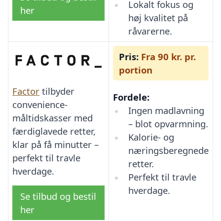
Lokalt fokus og
her
høj kvalitet på
råvarerne.
Pris:
Fra 90 kr. pr.
portion
Factor
tilbyder
Fordele:
convenience-
Ingen madlavning
måltidskasser med
– blot opvarmning.
færdiglavede retter,
Kalorie- og
klar på få minutter –
næringsberegnede
perfekt til travle
retter.
hverdage.
Perfekt til travle
hverdage.
Se tilbud og bestil
her