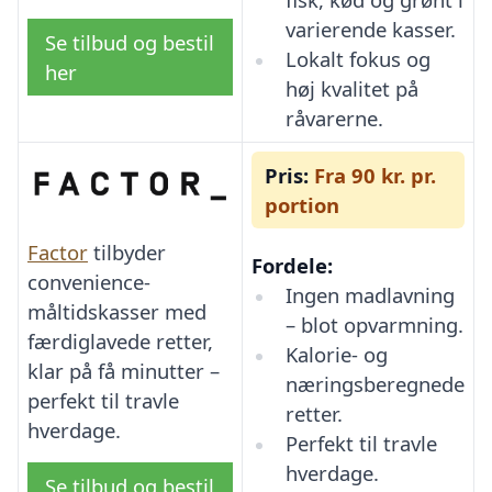
varierende kasser.
Se tilbud og bestil
Lokalt fokus og
her
høj kvalitet på
råvarerne.
Pris:
Fra 90 kr. pr.
portion
Factor
tilbyder
Fordele:
convenience-
Ingen madlavning
måltidskasser med
– blot opvarmning.
færdiglavede retter,
Kalorie- og
klar på få minutter –
næringsberegnede
perfekt til travle
retter.
hverdage.
Perfekt til travle
hverdage.
Se tilbud og bestil