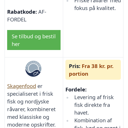
Friske råvarer med
fokus på kvalitet.
Rabatkode:
AF-
FORDEL
Se tilbud og bestil
her
Pris:
Fra 38 kr. pr.
portion
Skagenfood
er
Fordele:
specialiseret i frisk
Levering af frisk
fisk og nordjyske
fisk direkte fra
råvarer, kombineret
havet.
med klassiske og
Kombination af
moderne opskrifter.
fisk, kød og grønt i