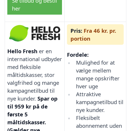
Se tilbud og bestil
her
Pris:
Fra 46 kr. pr.
portion
Hello Fresh
er en
Fordele:
international udbyder
Mulighed for at
med fleksible
vælge mellem
måltidskasser, stor
mange opskrifter
valgfrihed og mange
hver uge
kampagnetilbud til
Attraktive
nye kunder.
Spar op
kampagnetilbud til
til 959 kr på de
nye kunder.
første 5
Fleksibelt
måltidskasser.
abonnement uden
(Gælder nye