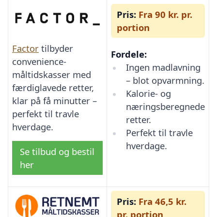
Pris:
Fra 90 kr. pr.
portion
Factor
tilbyder
Fordele:
convenience-
Ingen madlavning
måltidskasser med
– blot opvarmning.
færdiglavede retter,
Kalorie- og
klar på få minutter –
næringsberegnede
perfekt til travle
retter.
hverdage.
Perfekt til travle
hverdage.
Se tilbud og bestil
her
Pris:
Fra 46,5 kr.
pr. portion