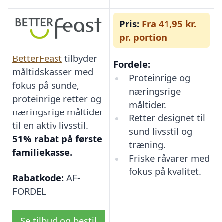
Pris:
Fra 41,95 kr.
pr. portion
BetterFeast
tilbyder
Fordele:
måltidskasser med
Proteinrige og
fokus på sunde,
næringsrige
proteinrige retter og
måltider.
næringsrige måltider
Retter designet til
til en aktiv livsstil.
sund livsstil og
51% rabat på første
træning.
familiekasse.
Friske råvarer med
fokus på kvalitet.
Rabatkode:
AF-
FORDEL
Se tilbud og bestil