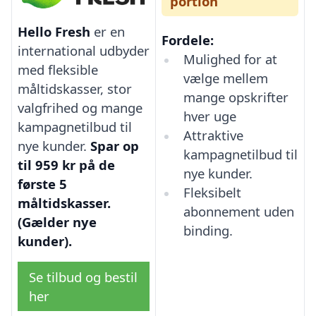
portion
Hello Fresh
er en
Fordele:
international udbyder
Mulighed for at
med fleksible
vælge mellem
måltidskasser, stor
mange opskrifter
valgfrihed og mange
hver uge
kampagnetilbud til
Attraktive
nye kunder.
Spar op
kampagnetilbud til
til 959 kr på de
nye kunder.
første 5
Fleksibelt
måltidskasser.
abonnement uden
(Gælder nye
binding.
kunder).
Se tilbud og bestil
her