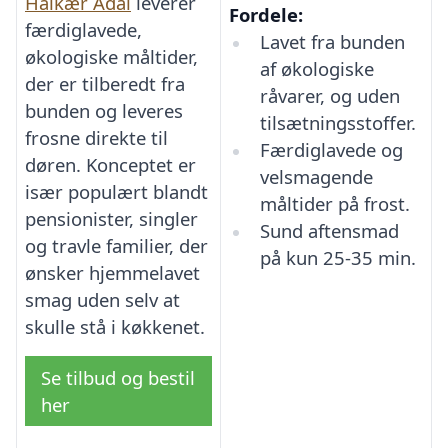
Halkær Ådal
leverer
Fordele:
færdiglavede,
Lavet fra bunden
økologiske måltider,
af økologiske
der er tilberedt fra
råvarer, og uden
bunden og leveres
tilsætningsstoffer.
frosne direkte til
Færdiglavede og
døren. Konceptet er
velsmagende
især populært blandt
måltider på frost.
pensionister, singler
Sund aftensmad
og travle familier, der
på kun 25-35 min.
ønsker hjemmelavet
smag uden selv at
skulle stå i køkkenet.
Se tilbud og bestil
her