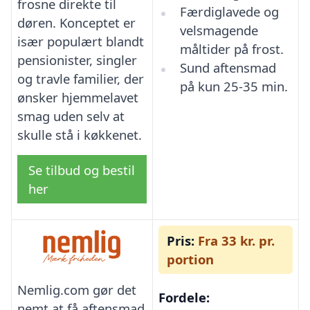
frosne direkte til
Færdiglavede og
døren. Konceptet er
velsmagende
især populært blandt
måltider på frost.
pensionister, singler
Sund aftensmad
og travle familier, der
på kun 25-35 min.
ønsker hjemmelavet
smag uden selv at
skulle stå i køkkenet.
Se tilbud og bestil
her
Pris:
Fra 33 kr. pr.
portion
Nemlig.com gør det
Fordele:
nemt at få aftensmad