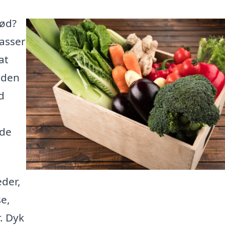
rød?
kasser
at
uden
d
 de
der,
e,
. Dyk