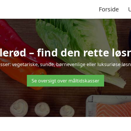
Forside
erød – find den rette løsni
er: vegetariske, sunde, børnevenlige eller luksuriøse løsnin
Se oversigt over måltidskasser