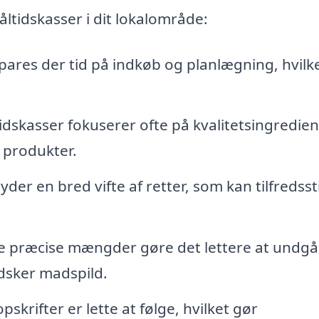
ltidskasser i dit lokalområde:
ares der tid på indkøb og planlægning, hvilk
dskasser fokuserer ofte på kvalitetsingredien
e produkter.
der en bred vifte af retter, som kan tilfredssti
 præcise mængder gøre det lettere at undgå
dsker madspild.
skrifter er lette at følge, hvilket gør