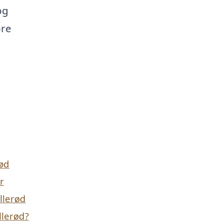
og
øre
rød
r
illerød
llerød?