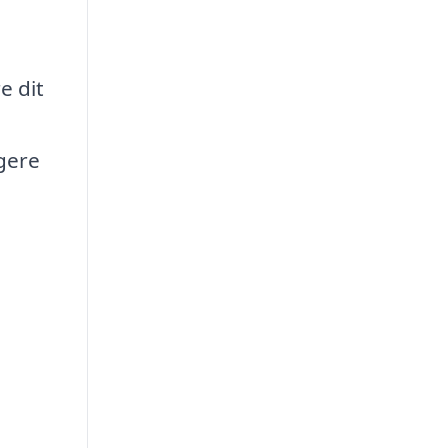
e dit
igere