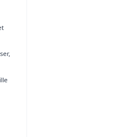
et
ser,
lle