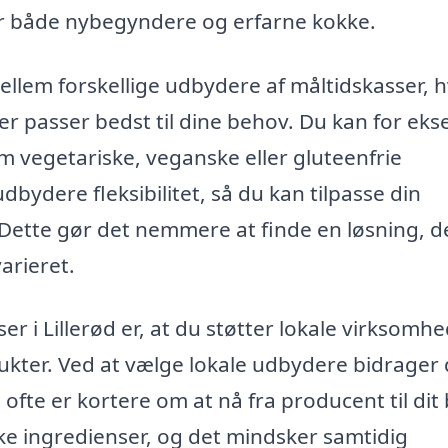
for både nybegyndere og erfarne kokke.
ellem forskellige udbydere af måltidskasser, h
 der passer bedst til dine behov. Du kan for ek
m vegetariske, veganske eller gluteenfrie
bydere fleksibilitet, så du kan tilpasse din
ug. Dette gør det nemmere at finde en løsning, d
arieret.
r i Lillerød er, at du støtter lokale virksomhe
ukter. Ved at vælge lokale udbydere bidrager d
fte er kortere om at nå fra producent til dit
e ingredienser, og det mindsker samtidig