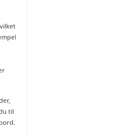
vilket
sempel
er
der,
u til
 bord.