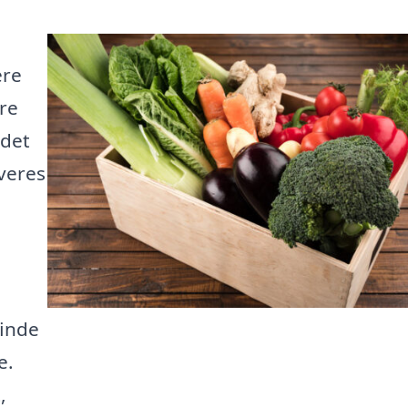
ere
re
 det
veres
finde
e.
,