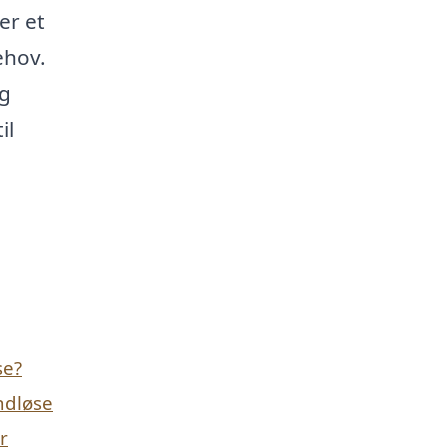
er et
ehov.
og
il
se?
ndløse
r