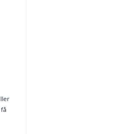
ller
 få