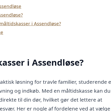
Assendløse
Assendløse?
måltidskasser i Assendløse?
se
asser i Assendløse?
ktisk løsning for travle familier, studerende e
avning og indkøb. Med en måltidskasse kan du
irekte til din dør, hvilket gør det lettere at
svær. Her er nogle af fordelene ved at vælge