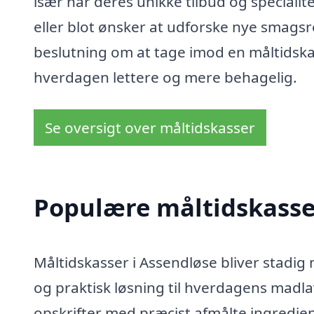
især har deres unikke tilbud og speciali
eller blot ønsker at udforske nye smagsr
beslutning om at tage imod en måltidska
hverdagen lettere og mere behagelig.
Se oversigt over måltidskasser
Populære måltidskasser
Måltidskasser i Assendløse bliver stadi
og praktisk løsning til hverdagens madlav
opskrifter med præcist afmålte ingrediens