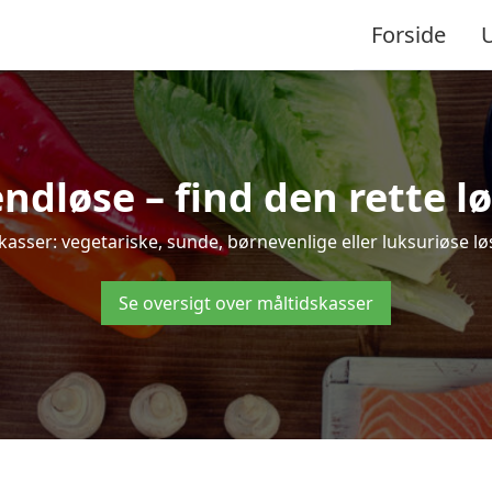
Forside
dløse – find den rette løsn
ser: vegetariske, sunde, børnevenlige eller luksuriøse løsni
Se oversigt over måltidskasser