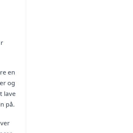
ur
ære en
er og
t lave
n på.
hver