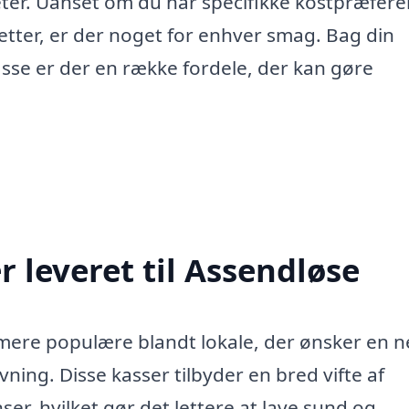
teter. Uanset om du har specifikke kostpræfer
etter, er der noget for enhver smag. Bag din
sse er der en række fordele, der kan gøre
 leveret til Assendløse
g mere populære blandt lokale, der ønsker en 
ning. Disse kasser tilbyder en bred vifte af
er, hvilket gør det lettere at lave sund og