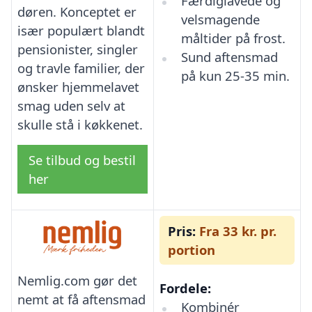
Færdiglavede og
døren. Konceptet er
velsmagende
især populært blandt
måltider på frost.
pensionister, singler
Sund aftensmad
og travle familier, der
på kun 25-35 min.
ønsker hjemmelavet
smag uden selv at
skulle stå i køkkenet.
Se tilbud og bestil
her
Pris:
Fra 33 kr. pr.
portion
Nemlig.com gør det
Fordele:
nemt at få aftensmad
Kombinér