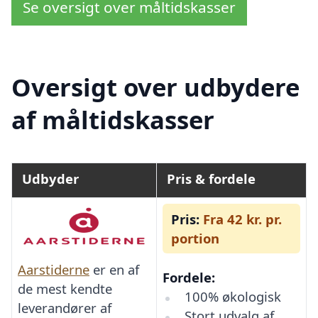
Se oversigt over måltidskasser
Oversigt over udbydere
af måltidskasser
Udbyder
Pris & fordele
Pris:
Fra 42 kr. pr.
portion
Aarstiderne
er en af
Fordele:
de mest kendte
100% økologisk
leverandører af
Stort udvalg af