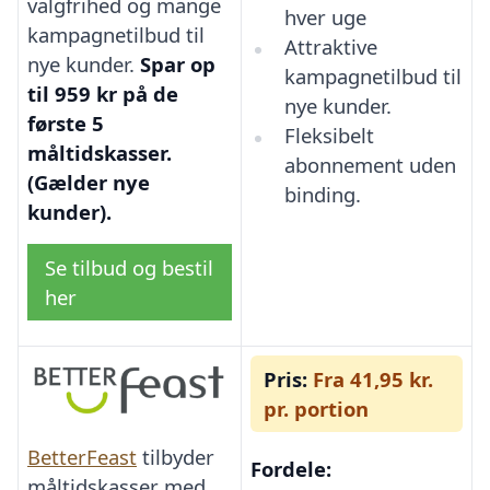
valgfrihed og mange
hver uge
kampagnetilbud til
Attraktive
nye kunder.
Spar op
kampagnetilbud til
til 959 kr på de
nye kunder.
første 5
Fleksibelt
måltidskasser.
abonnement uden
(Gælder nye
binding.
kunder).
Se tilbud og bestil
her
Pris:
Fra 41,95 kr.
pr. portion
BetterFeast
tilbyder
Fordele:
måltidskasser med