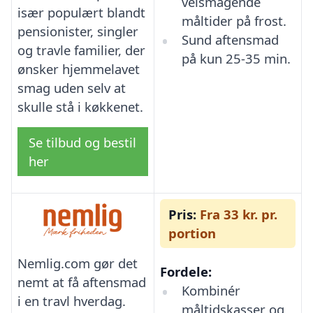
velsmagende
især populært blandt
måltider på frost.
pensionister, singler
Sund aftensmad
og travle familier, der
på kun 25-35 min.
ønsker hjemmelavet
smag uden selv at
skulle stå i køkkenet.
Se tilbud og bestil
her
Pris:
Fra 33 kr. pr.
portion
Nemlig.com gør det
Fordele:
nemt at få aftensmad
Kombinér
i en travl hverdag.
måltidskasser og