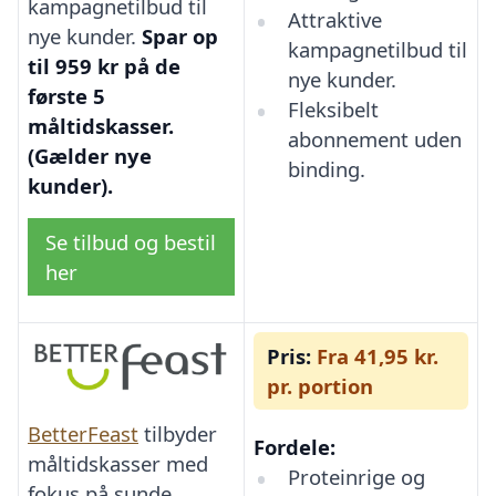
kampagnetilbud til
Attraktive
nye kunder.
Spar op
kampagnetilbud til
til 959 kr på de
nye kunder.
første 5
Fleksibelt
måltidskasser.
abonnement uden
(Gælder nye
binding.
kunder).
Se tilbud og bestil
her
Pris:
Fra 41,95 kr.
pr. portion
BetterFeast
tilbyder
Fordele:
måltidskasser med
Proteinrige og
fokus på sunde,