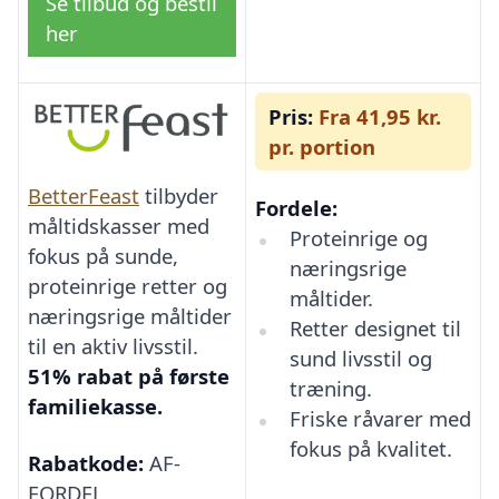
Se tilbud og bestil
her
Pris:
Fra 41,95 kr.
pr. portion
BetterFeast
tilbyder
Fordele:
måltidskasser med
Proteinrige og
fokus på sunde,
næringsrige
proteinrige retter og
måltider.
næringsrige måltider
Retter designet til
til en aktiv livsstil.
sund livsstil og
51% rabat på første
træning.
familiekasse.
Friske råvarer med
fokus på kvalitet.
Rabatkode:
AF-
FORDEL