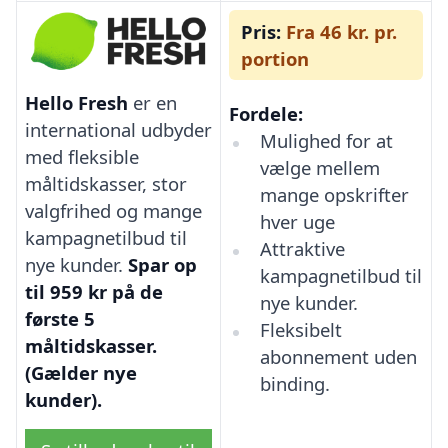
Pris:
Fra 46 kr. pr.
portion
Hello Fresh
er en
Fordele:
international udbyder
Mulighed for at
med fleksible
vælge mellem
måltidskasser, stor
mange opskrifter
valgfrihed og mange
hver uge
kampagnetilbud til
Attraktive
nye kunder.
Spar op
kampagnetilbud til
til 959 kr på de
nye kunder.
første 5
Fleksibelt
måltidskasser.
abonnement uden
(Gælder nye
binding.
kunder).