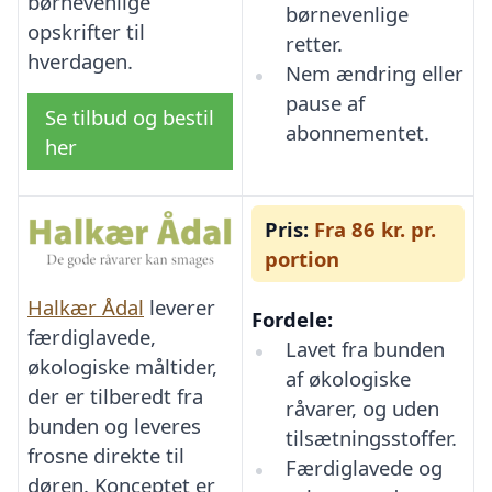
børnevenlige
børnevenlige
opskrifter til
retter.
hverdagen.
Nem ændring eller
pause af
Se tilbud og bestil
abonnementet.
her
Pris:
Fra 86 kr. pr.
portion
Halkær Ådal
leverer
Fordele:
færdiglavede,
Lavet fra bunden
økologiske måltider,
af økologiske
der er tilberedt fra
råvarer, og uden
bunden og leveres
tilsætningsstoffer.
frosne direkte til
Færdiglavede og
døren. Konceptet er