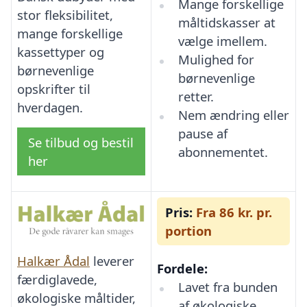
Mange forskellige
stor fleksibilitet,
måltidskasser at
mange forskellige
vælge imellem.
kassettyper og
Mulighed for
børnevenlige
børnevenlige
opskrifter til
retter.
hverdagen.
Nem ændring eller
pause af
Se tilbud og bestil
abonnementet.
her
Pris:
Fra 86 kr. pr.
portion
Halkær Ådal
leverer
Fordele:
færdiglavede,
Lavet fra bunden
økologiske måltider,
af økologiske