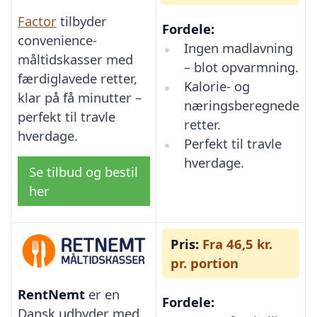
Factor
tilbyder
Fordele:
convenience-
Ingen madlavning
måltidskasser med
– blot opvarmning.
færdiglavede retter,
Kalorie- og
klar på få minutter –
næringsberegnede
perfekt til travle
retter.
hverdage.
Perfekt til travle
hverdage.
Se tilbud og bestil
her
Pris:
Fra 46,5 kr.
pr. portion
RentNemt
er en
Fordele:
Dansk udbyder med