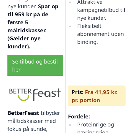
Attraktive
nye kunder.
Spar op
kampagnetilbud til
til 959 kr på de
nye kunder.
første 5
Fleksibelt
måltidskasser.
abonnement uden
(Gælder nye
binding.
kunder).
Se tilbud og bestil
her
Pris:
Fra 41,95 kr.
pr. portion
BetterFeast
tilbyder
Fordele:
måltidskasser med
Proteinrige og
fokus på sunde,
næringsrige