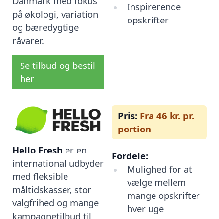
Danmark med fokus
Inspirerende
på økologi, variation
opskrifter
og bæredygtige
råvarer.
Se tilbud og bestil
her
Pris:
Fra 46 kr. pr.
portion
Hello Fresh
er en
Fordele:
international udbyder
Mulighed for at
med fleksible
vælge mellem
måltidskasser, stor
mange opskrifter
valgfrihed og mange
hver uge
kampagnetilbud til