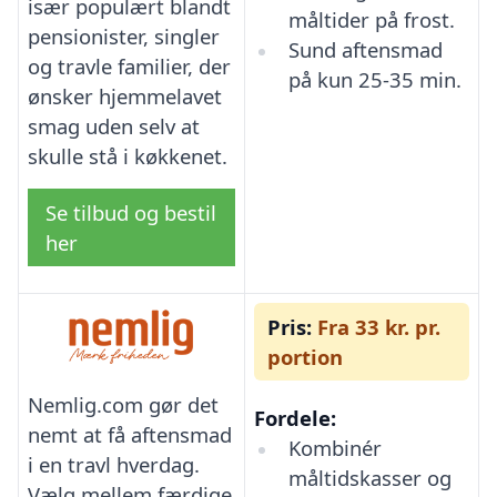
især populært blandt
måltider på frost.
pensionister, singler
Sund aftensmad
og travle familier, der
på kun 25-35 min.
ønsker hjemmelavet
smag uden selv at
skulle stå i køkkenet.
Se tilbud og bestil
her
Pris:
Fra 33 kr. pr.
portion
Nemlig.com gør det
Fordele:
nemt at få aftensmad
Kombinér
i en travl hverdag.
måltidskasser og
Vælg mellem færdige