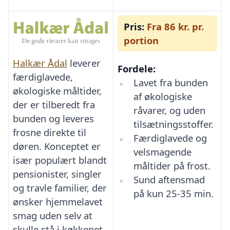
Pris:
Fra 86 kr. pr.
portion
Halkær Ådal
leverer
Fordele:
færdiglavede,
Lavet fra bunden
økologiske måltider,
af økologiske
der er tilberedt fra
råvarer, og uden
bunden og leveres
tilsætningsstoffer.
frosne direkte til
Færdiglavede og
døren. Konceptet er
velsmagende
især populært blandt
måltider på frost.
pensionister, singler
Sund aftensmad
og travle familier, der
på kun 25-35 min.
ønsker hjemmelavet
smag uden selv at
skulle stå i køkkenet.