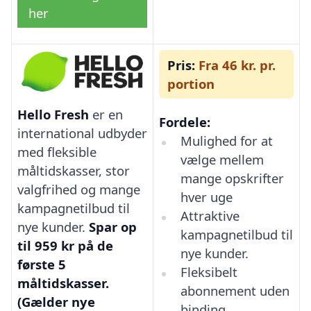
her
Pris:
Fra 46 kr. pr.
portion
Hello Fresh
er en
Fordele:
international udbyder
Mulighed for at
med fleksible
vælge mellem
måltidskasser, stor
mange opskrifter
valgfrihed og mange
hver uge
kampagnetilbud til
Attraktive
nye kunder.
Spar op
kampagnetilbud til
til 959 kr på de
nye kunder.
første 5
Fleksibelt
måltidskasser.
abonnement uden
(Gælder nye
binding.