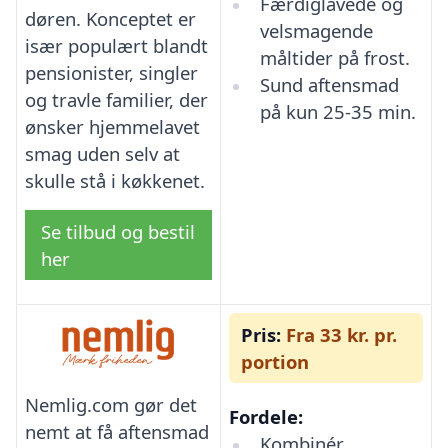
Færdiglavede og
døren. Konceptet er
velsmagende
især populært blandt
måltider på frost.
pensionister, singler
Sund aftensmad
og travle familier, der
på kun 25-35 min.
ønsker hjemmelavet
smag uden selv at
skulle stå i køkkenet.
Se tilbud og bestil
her
Pris:
Fra 33 kr. pr.
portion
Nemlig.com gør det
Fordele:
nemt at få aftensmad
Kombinér