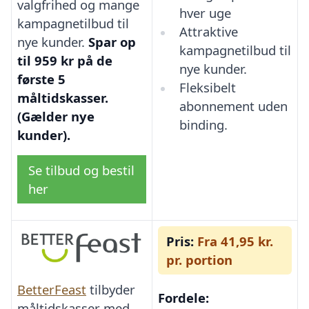
valgfrihed og mange
hver uge
kampagnetilbud til
Attraktive
nye kunder.
Spar op
kampagnetilbud til
til 959 kr på de
nye kunder.
første 5
Fleksibelt
måltidskasser.
abonnement uden
(Gælder nye
binding.
kunder).
Se tilbud og bestil
her
Pris:
Fra 41,95 kr.
pr. portion
BetterFeast
tilbyder
Fordele:
måltidskasser med