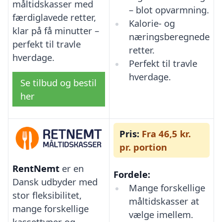
måltidskasser med
– blot opvarmning.
færdiglavede retter,
Kalorie- og
klar på få minutter –
næringsberegnede
perfekt til travle
retter.
hverdage.
Perfekt til travle
hverdage.
Se tilbud og bestil
her
Pris:
Fra 46,5 kr.
pr. portion
RentNemt
er en
Fordele:
Dansk udbyder med
Mange forskellige
stor fleksibilitet,
måltidskasser at
mange forskellige
vælge imellem.
kassettyper og