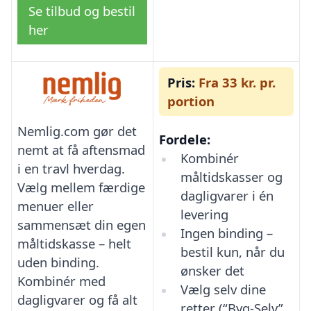
Se tilbud og bestil
her
Pris:
Fra 33 kr. pr.
portion
Nemlig.com gør det
Fordele:
nemt at få aftensmad
Kombinér
i en travl hverdag.
måltidskasser og
Vælg mellem færdige
dagligvarer i én
menuer eller
levering
sammensæt din egen
Ingen binding –
måltidskasse – helt
bestil kun, når du
uden binding.
ønsker det
Kombinér med
Vælg selv dine
dagligvarer og få alt
retter (“Byg-Selv”