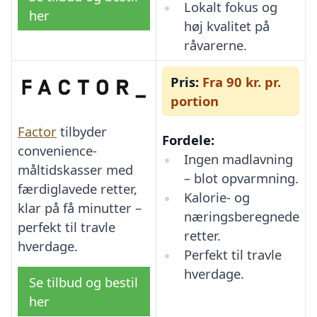
Lokalt fokus og
her
høj kvalitet på
råvarerne.
Pris:
Fra 90 kr. pr.
portion
Factor
tilbyder
Fordele:
convenience-
Ingen madlavning
måltidskasser med
– blot opvarmning.
færdiglavede retter,
Kalorie- og
klar på få minutter –
næringsberegnede
perfekt til travle
retter.
hverdage.
Perfekt til travle
hverdage.
Se tilbud og bestil
her