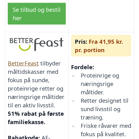
Se tilbud og bestil
her
Pris:
Fra 41,95 kr.
pr. portion
BetterFeast
tilbyder
Fordele:
måltidskasser med
Proteinrige og
fokus på sunde,
næringsrige
proteinrige retter og
måltider.
næringsrige måltider
Retter designet til
til en aktiv livsstil.
sund livsstil og
51% rabat på første
træning.
familiekasse.
Friske råvarer med
fokus på kvalitet.
Rabatkode:
AF-