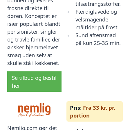
bunden og leveres
tilsætningsstoffer.
frosne direkte til
Færdiglavede og
døren. Konceptet er
velsmagende
især populært blandt
måltider på frost.
pensionister, singler
Sund aftensmad
og travle familier, der
på kun 25-35 min.
ønsker hjemmelavet
smag uden selv at
skulle stå i køkkenet.
Se tilbud og bestil
her
Pris:
Fra 33 kr. pr.
portion
Nemlig.com gør det