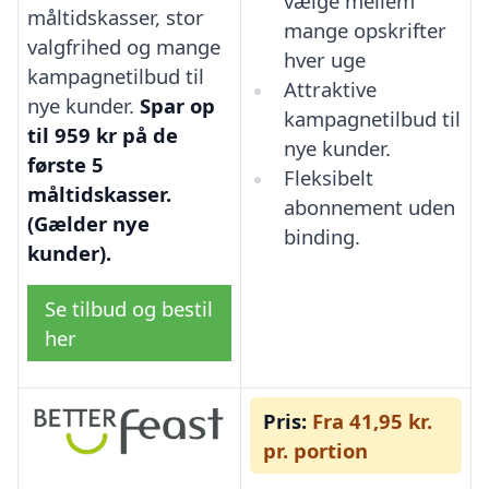
vælge mellem
måltidskasser, stor
mange opskrifter
valgfrihed og mange
hver uge
kampagnetilbud til
Attraktive
nye kunder.
Spar op
kampagnetilbud til
til 959 kr på de
nye kunder.
første 5
Fleksibelt
måltidskasser.
abonnement uden
(Gælder nye
binding.
kunder).
Se tilbud og bestil
her
Pris:
Fra 41,95 kr.
pr. portion