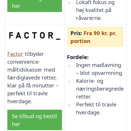
Lokalt fokus og
her
høj kvalitet på
råvarerne.
Pris:
Fra 90 kr. pr.
portion
Factor
tilbyder
Fordele:
convenience-
Ingen madlavning
måltidskasser med
– blot opvarmning.
færdiglavede retter,
Kalorie- og
klar på få minutter –
næringsberegnede
perfekt til travle
retter.
hverdage.
Perfekt til travle
hverdage.
Se tilbud og bestil
her