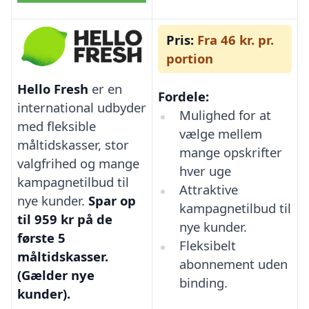
Pris:
Fra 46 kr. pr.
portion
Hello Fresh
er en
Fordele:
international udbyder
Mulighed for at
med fleksible
vælge mellem
måltidskasser, stor
mange opskrifter
valgfrihed og mange
hver uge
kampagnetilbud til
Attraktive
nye kunder.
Spar op
kampagnetilbud til
til 959 kr på de
nye kunder.
første 5
Fleksibelt
måltidskasser.
abonnement uden
(Gælder nye
binding.
kunder).