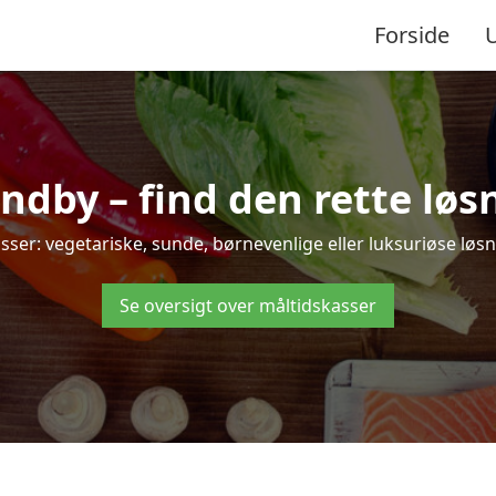
Forside
dby – find den rette løsnin
r: vegetariske, sunde, børnevenlige eller luksuriøse løsning
Se oversigt over måltidskasser