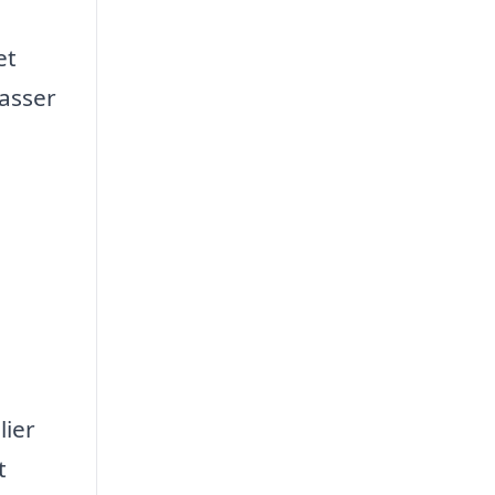
et
kasser
lier
t