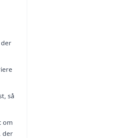
 der
riere
t, så
t om
, der