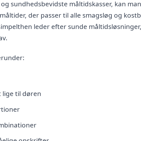
e og sundhedsbevidste måltidskasser, kan ma
måltider, der passer til alle smagsløg og kost
simpelthen leder efter sunde måltidsløsninger
av.
erunder:
 lige til døren
tioner
ombinationer
elige opskrifter