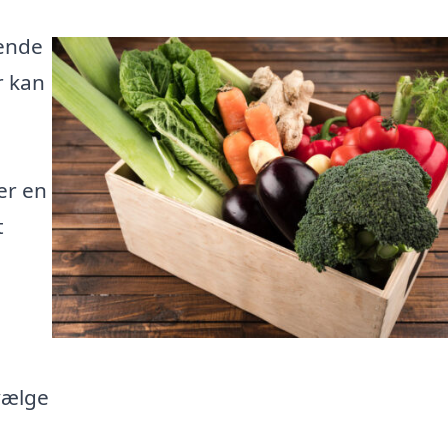
ende
r kan
er en
t
vælge