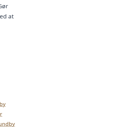
Gør
ed at
dby
r
Lundby