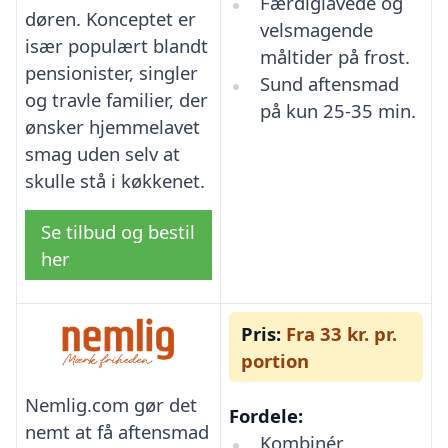
Færdiglavede og
døren. Konceptet er
velsmagende
især populært blandt
måltider på frost.
pensionister, singler
Sund aftensmad
og travle familier, der
på kun 25-35 min.
ønsker hjemmelavet
smag uden selv at
skulle stå i køkkenet.
Se tilbud og bestil
her
Pris:
Fra 33 kr. pr.
portion
Nemlig.com gør det
Fordele:
nemt at få aftensmad
Kombinér