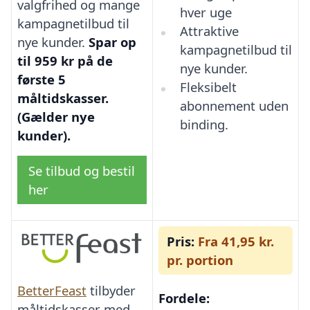
valgfrihed og mange
hver uge
kampagnetilbud til
Attraktive
nye kunder.
Spar op
kampagnetilbud til
til 959 kr på de
nye kunder.
første 5
Fleksibelt
måltidskasser.
abonnement uden
(Gælder nye
binding.
kunder).
Se tilbud og bestil
her
Pris:
Fra 41,95 kr.
pr. portion
BetterFeast
tilbyder
Fordele:
måltidskasser med