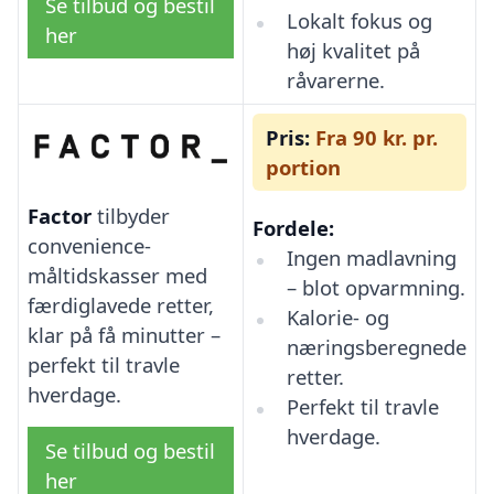
Se tilbud og bestil
Lokalt fokus og
her
høj kvalitet på
råvarerne.
Pris:
Fra 90 kr. pr.
portion
Factor
tilbyder
Fordele:
convenience-
Ingen madlavning
måltidskasser med
– blot opvarmning.
færdiglavede retter,
Kalorie- og
klar på få minutter –
næringsberegnede
perfekt til travle
retter.
hverdage.
Perfekt til travle
hverdage.
Se tilbud og bestil
her