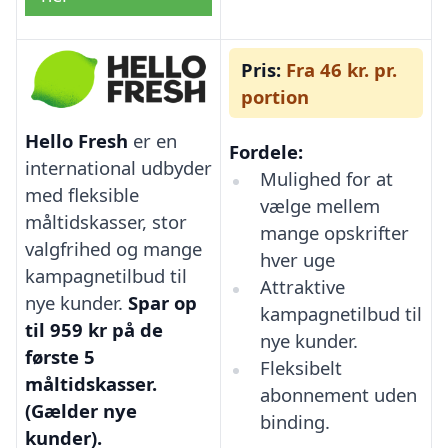
Pris:
Fra 46 kr. pr.
portion
Hello Fresh
er en
Fordele:
international udbyder
Mulighed for at
med fleksible
vælge mellem
måltidskasser, stor
mange opskrifter
valgfrihed og mange
hver uge
kampagnetilbud til
Attraktive
nye kunder.
Spar op
kampagnetilbud til
til 959 kr på de
nye kunder.
første 5
Fleksibelt
måltidskasser.
abonnement uden
(Gælder nye
binding.
kunder).