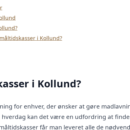
r
Kollund
ollund?
måltidskasser i Kollund?
asser i Kollund?
øsning for enhver, der ønsker at gøre madlavn
hverdag kan det være en udfordring at finde t
måltidskasser får man leveret alle de nødven