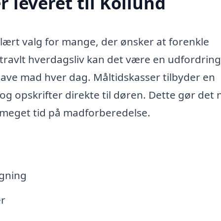
 leveret til Kollund
ulært valg for mange, der ønsker at forenkle
ravlt hverdagsliv kan det være en udfordring
 lave mad hver dag. Måltidskasser tilbyder en
 og opskrifter direkte til døren. Dette gør det
r meget tid på madforberedelse.
ægning
er