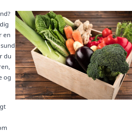
und?
adig
r en
 sund
r du
ren,
e og
gt
 om