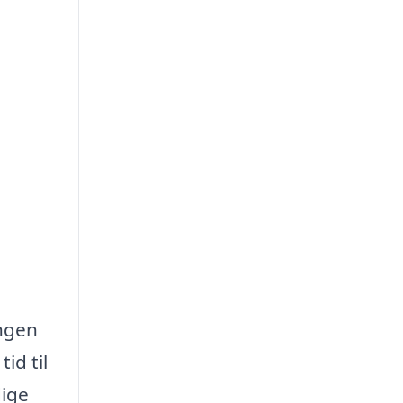
ingen
id til
dige