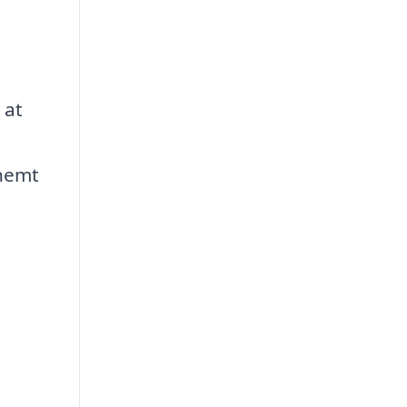
 at
 nemt