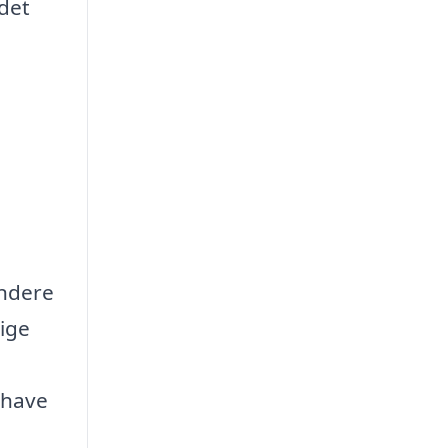
 det
undere
ige
 have