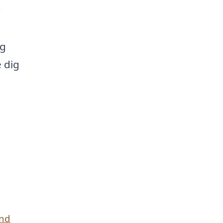
r
og
 dig
und