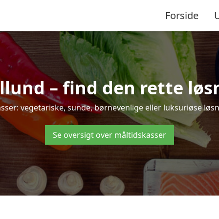
Forside
und – find den rette løsni
r: vegetariske, sunde, børnevenlige eller luksuriøse løsnin
Se oversigt over måltidskasser