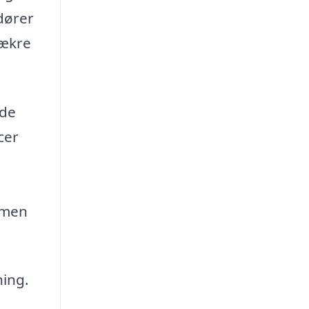
ndører
lækre
 de
cer
 men
ning.