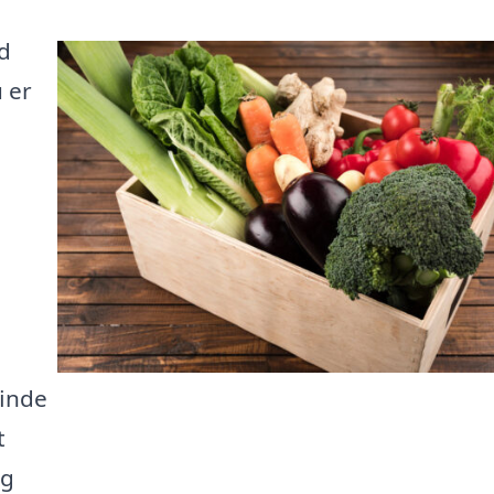
d
 er
finde
t
ig