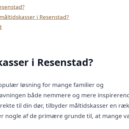
Resenstad?
måltidskasser i Resenstad?
d
asser i Resenstad?
opulær løsning for mange familier og
dlavningen både nemmere og mere inspireren
rekte til din dør, tilbyder måltidskasser en ræ
er nogle af de primære grunde til, at mange v