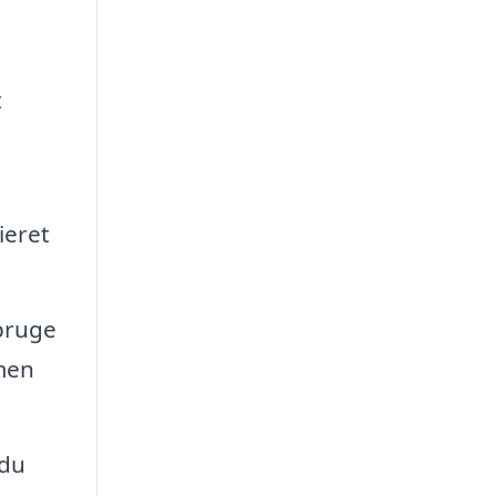
t
ieret
bruge
 men
 du