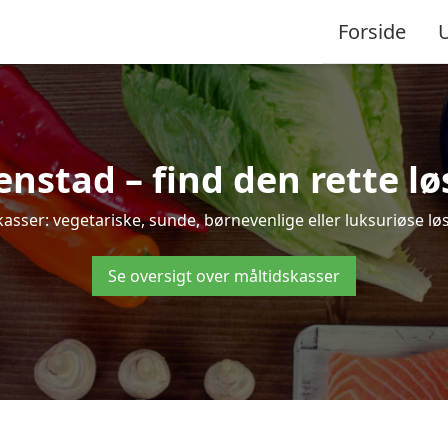
Forside
stad – find den rette løsn
er: vegetariske, sunde, børnevenlige eller luksuriøse løsni
Se oversigt over måltidskasser