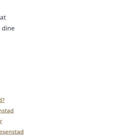
at
 dine
d?
enstad
r
Resenstad