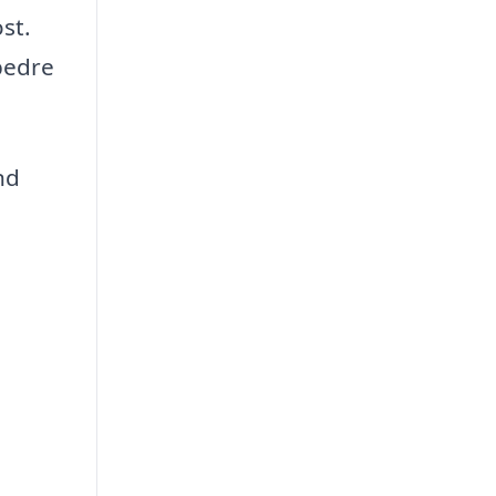
st.
bedre
nd