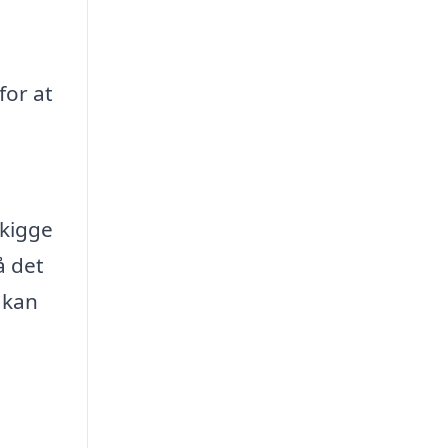
for at
 kigge
å det
 kan