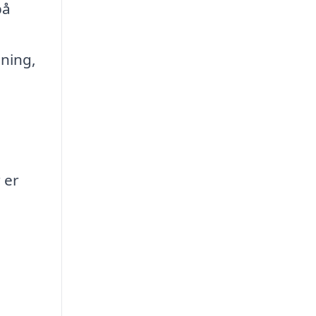
på
sning,
 er