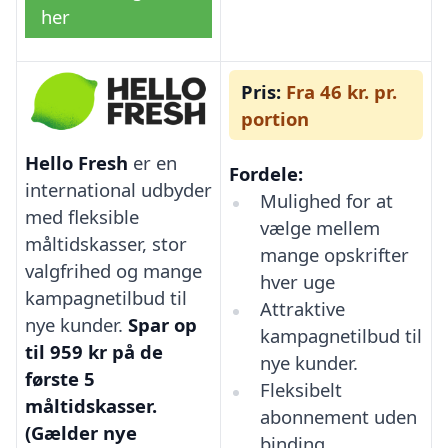
her
Pris:
Fra 46 kr. pr.
portion
Hello Fresh
er en
Fordele:
international udbyder
Mulighed for at
med fleksible
vælge mellem
måltidskasser, stor
mange opskrifter
valgfrihed og mange
hver uge
kampagnetilbud til
Attraktive
nye kunder.
Spar op
kampagnetilbud til
til 959 kr på de
nye kunder.
første 5
Fleksibelt
måltidskasser.
abonnement uden
(Gælder nye
binding.