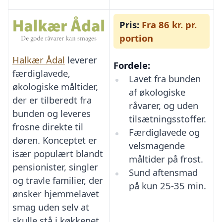
Pris:
Fra 86 kr. pr.
portion
Halkær Ådal
leverer
Fordele:
færdiglavede,
Lavet fra bunden
økologiske måltider,
af økologiske
der er tilberedt fra
råvarer, og uden
bunden og leveres
tilsætningsstoffer.
frosne direkte til
Færdiglavede og
døren. Konceptet er
velsmagende
især populært blandt
måltider på frost.
pensionister, singler
Sund aftensmad
og travle familier, der
på kun 25-35 min.
ønsker hjemmelavet
smag uden selv at
skulle stå i køkkenet.