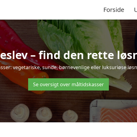
Forside
lev – find den rette løsni
r: vegetariske, sunde, børnevenlige eller luksuriøse løsnin
Se oversigt over måltidskasser