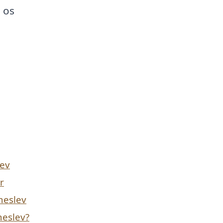
 os
lev
r
Sneslev
neslev?