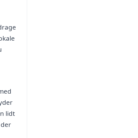
idrage
okale
u
 med
byder
 lidt
 der