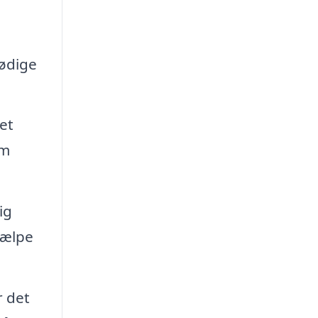
lødige
et
om
ig
jælpe
 det