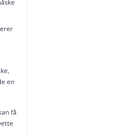
måske
merer
ske,
de en
kan få
Dette