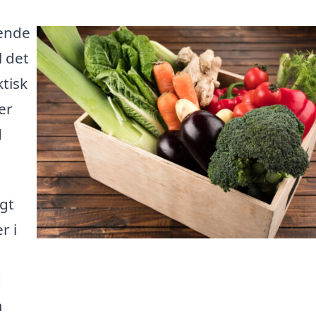
ende
l det
ktisk
er
d
gt
r i
d
m