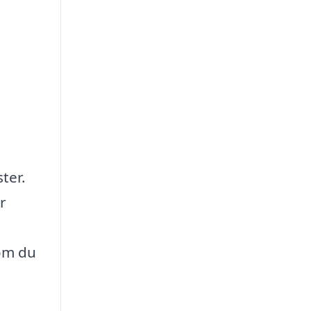
ter.
r
 om du