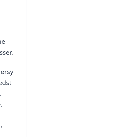
ne
sser.
dersy
edst
,
.
,