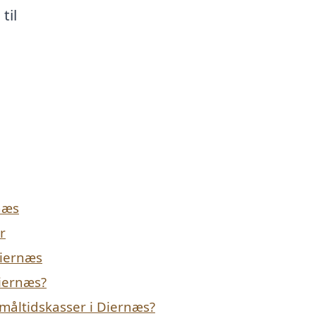
til
næs
r
Diernæs
Diernæs?
måltidskasser i Diernæs?