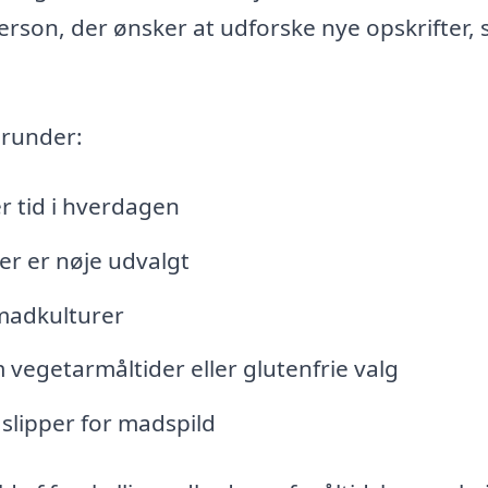
person, der ønsker at udforske nye opskrifter, 
erunder:
er tid i hverdagen
der er nøje udvalgt
 madkulturer
m vegetarmåltider eller glutenfrie valg
 slipper for madspild