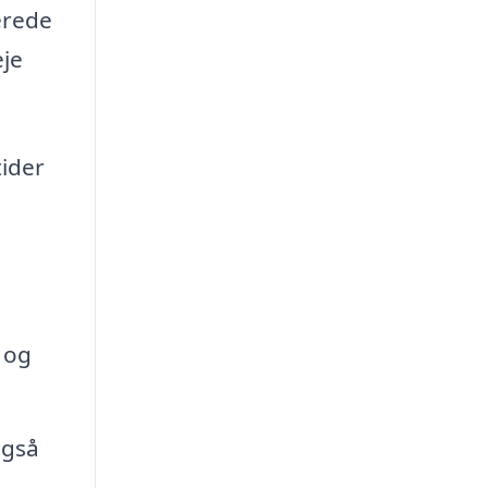
berede
eje
tider
,
 og
også