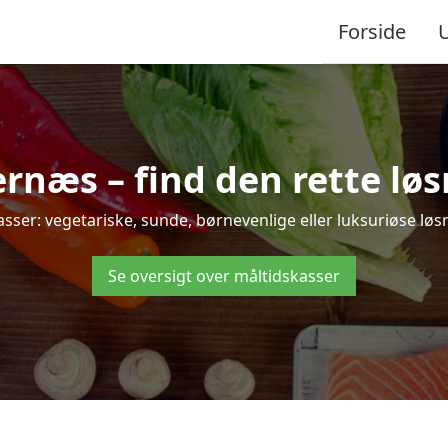
Forside
næs – find den rette løsni
r: vegetariske, sunde, børnevenlige eller luksuriøse løsnin
Se oversigt over måltidskasser