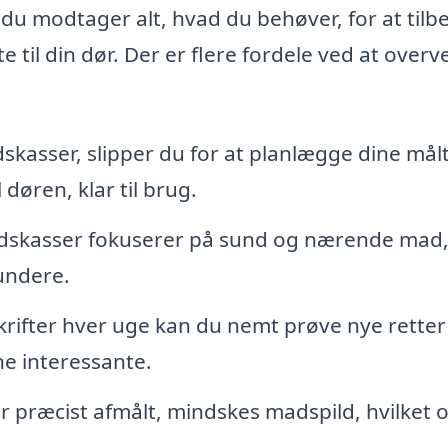
at du modtager alt, hvad du behøver, for at til
 til din dør. Der er flere fordele ved at overv
skasser, slipper du for at planlægge dine mål
døren, klar til brug.
dskasser fokuserer på sund og nærende mad
sundere.
krifter hver uge kan du nemt prøve nye retter
ne interessante.
præcist afmålt, mindskes madspild, hvilket 