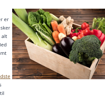
r er
nsker
alt
Med
emt
dste
s
il