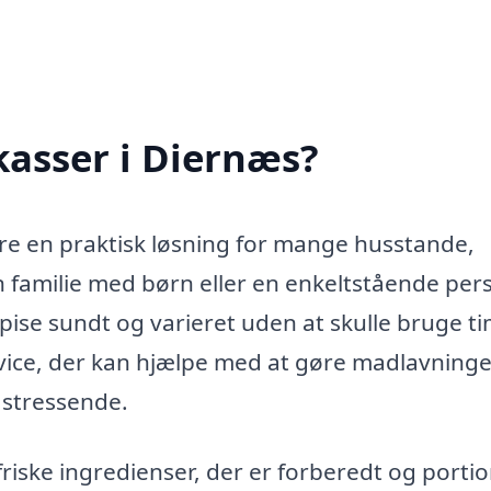
kasser i Diernæs?
re en praktisk løsning for mange husstande,
n familie med børn eller en enkeltstående per
spise sundt og varieret uden at skulle bruge t
rvice, der kan hjælpe med at gøre madlavning
stressende.
riske ingredienser, der er forberedt og porti