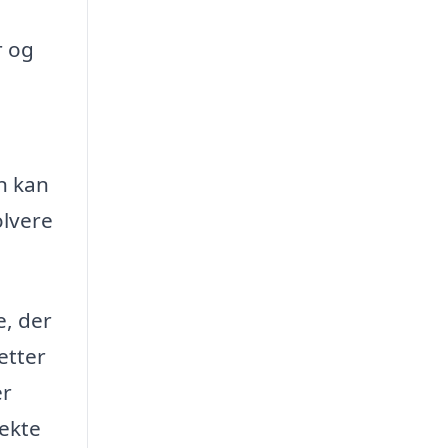
r og
n kan
olvere
e, der
etter
er
fekte