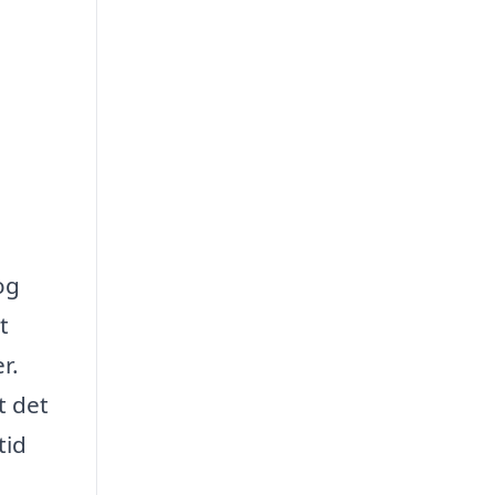
og
t
r.
t det
tid