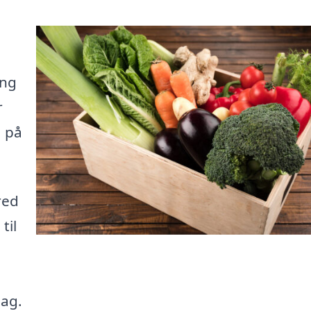
!
ing
r
å på
red
til
mag.