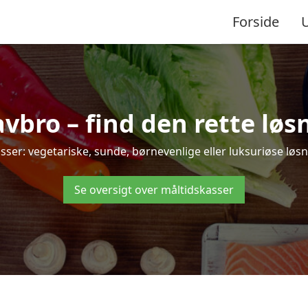
Forside
bro – find den rette løsnin
r: vegetariske, sunde, børnevenlige eller luksuriøse løsning
Se oversigt over måltidskasser