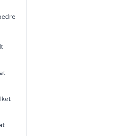
rbedre
lt
at
lket
at