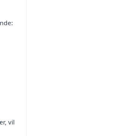
ende:
r, vil