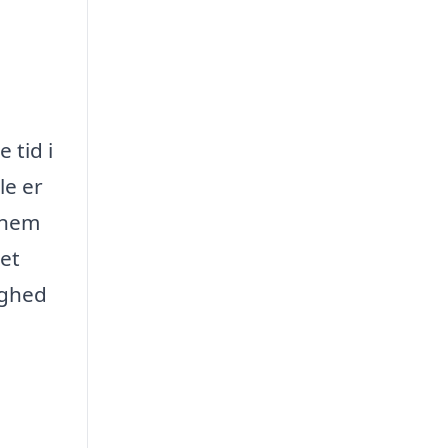
 tid i
le er
n nem
et
ighed