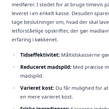
medfører. I stedet for at bruge timevis 
leveret i en enkelt kasse. Desuden spare
tage beslutninger om, hvad der skal la
letforståelige opskrifter, der gør madlav
erfaring i køkkenet.
Tidseffektivitet:
Måltidskasserne gø
Reduceret madspild:
Med præcise mæ
madspild.
Varieret kost:
Du får mulighed for at 
en mere varieret kost.
Friske ingredienser:
Kasserne indehol