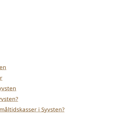
ten
r
Syvsten
yvsten?
måltidskasser i Syvsten?