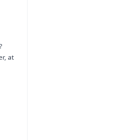
?
r, at