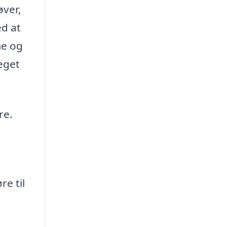
øver,
ed at
me og
meget
re.
r
re til