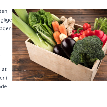
ten,
aglige
dagen
.
 at
r i
nde