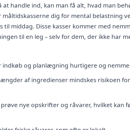
på at handle ind, kan man få alt, hvad man beh
r måltidskasserne dig for mental belastning v
ves til middag. Disse kasser kommer med nem
ningen til en leg – selv for dem, der ikke har 
r indkøb og planlægning hurtigere og nemme
ngder af ingredienser mindskes risikoen fo
prøve nye opskrifter og råvarer, hvilket kan fø
der friske råvarer, som ofte er lokalt