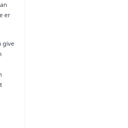
kan
e er
n give
n
n
t