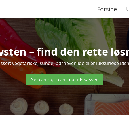
Forside
ten – find den rette løsni
r: vegetariske, sunde, børnevenlige eller luksuriøse løsnin
Se oversigt over måltidskasser