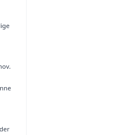
lige
hov.
enne
 der