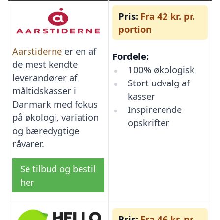
Pris:
Fra 42 kr. pr.
portion
Aarstiderne
er en af
Fordele:
de mest kendte
100% økologisk
leverandører af
Stort udvalg af
måltidskasser i
kasser
Danmark med fokus
Inspirerende
på økologi, variation
opskrifter
og bæredygtige
råvarer.
Se tilbud og bestil
her
Pris:
Fra 46 kr. pr.