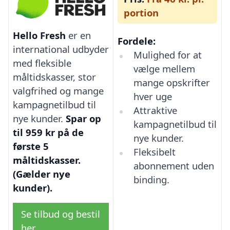
portion
Hello Fresh
er en
Fordele:
international udbyder
Mulighed for at
med fleksible
vælge mellem
måltidskasser, stor
mange opskrifter
valgfrihed og mange
hver uge
kampagnetilbud til
Attraktive
nye kunder.
Spar op
kampagnetilbud til
til 959 kr på de
nye kunder.
første 5
Fleksibelt
måltidskasser.
abonnement uden
(Gælder nye
binding.
kunder).
Se tilbud og bestil
her