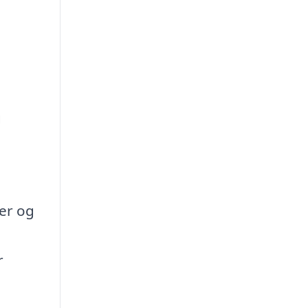
g
der og
r