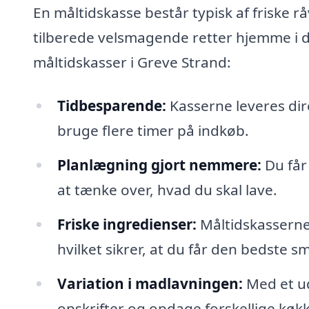
En måltidskasse består typisk af friske r
tilberede velsmagende retter hjemme i d
måltidskasser i Greve Strand:
Tidbesparende:
Kasserne leveres dire
bruge flere timer på indkøb.
Planlægning gjort nemmere:
Du får 
at tænke over, hvad du skal lave.
Friske ingredienser:
Måltidskasserne
hvilket sikrer, at du får den bedste s
Variation i madlavningen:
Med et ud
opskrifter og opdage forskellige køk