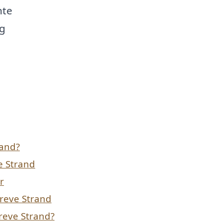
nte
ig
rand?
e Strand
r
Greve Strand
Greve Strand?