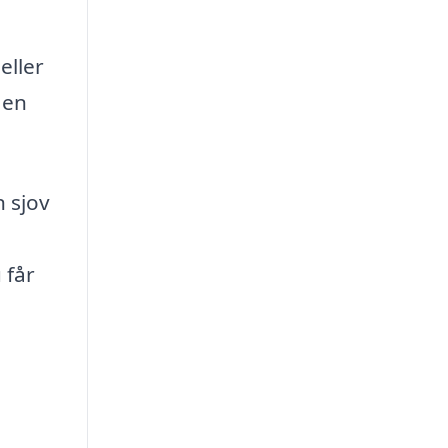
eller
 en
n sjov
 får