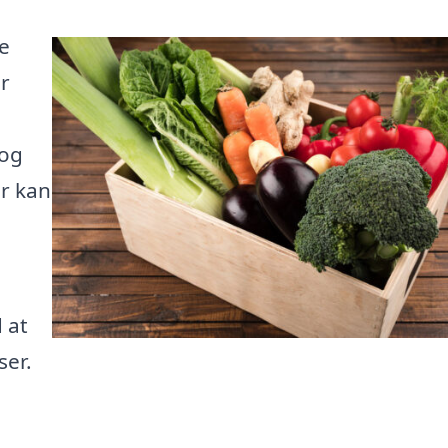
ve
er
 og
r kan
 at
ser.