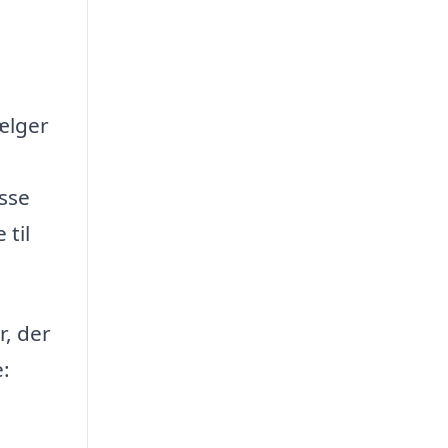
vælger
asse
 til
r, der
e: