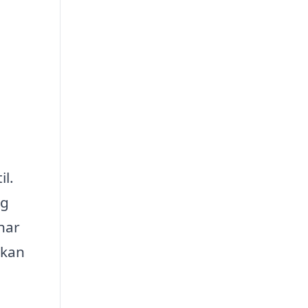
il.
og
har
 kan