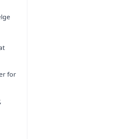
ælge
at
er for
,