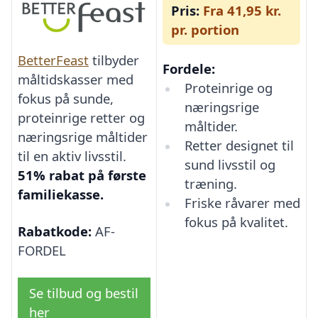
Pris:
Fra 41,95 kr.
pr. portion
BetterFeast
tilbyder
Fordele:
måltidskasser med
Proteinrige og
fokus på sunde,
næringsrige
proteinrige retter og
måltider.
næringsrige måltider
Retter designet til
til en aktiv livsstil.
sund livsstil og
51% rabat på første
træning.
familiekasse.
Friske råvarer med
fokus på kvalitet.
Rabatkode:
AF-
FORDEL
Se tilbud og bestil
her