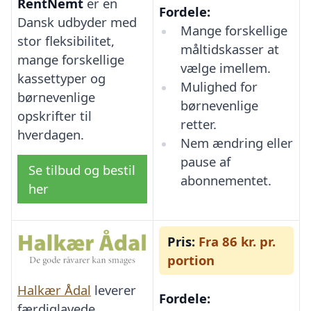
RentNemt
er en
Fordele:
Dansk udbyder med
Mange forskellige
stor fleksibilitet,
måltidskasser at
mange forskellige
vælge imellem.
kassettyper og
Mulighed for
børnevenlige
børnevenlige
opskrifter til
retter.
hverdagen.
Nem ændring eller
pause af
Se tilbud og bestil
abonnementet.
her
Pris:
Fra 86 kr. pr.
portion
Halkær Ådal
leverer
Fordele:
færdiglavede,