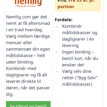
portion
Nemlig.com gør det
Fordele:
nemt at få aftensmad
Kombinér
i en travl hverdag.
måltidskasser og
Vælg mellem færdige
dagligvarer i én
menuer eller
levering
sammensæt din egen
Ingen binding –
måltidskasse – helt
bestil kun, når du
uden binding.
ønsker det
Kombinér med
Vælg selv dine
dagligvarer og få alt
retter (“Byg-Selv”
leveret direkte til
måltidskasser)
døren, når det passer
dig.
Se tilbud og bestil