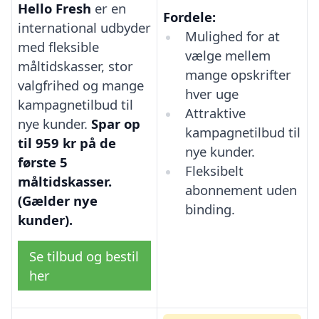
Hello Fresh
er en
Fordele:
international udbyder
Mulighed for at
med fleksible
vælge mellem
måltidskasser, stor
mange opskrifter
valgfrihed og mange
hver uge
kampagnetilbud til
Attraktive
nye kunder.
Spar op
kampagnetilbud til
til 959 kr på de
nye kunder.
første 5
Fleksibelt
måltidskasser.
abonnement uden
(Gælder nye
binding.
kunder).
Se tilbud og bestil
her