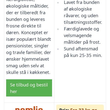
Lavet fra bunden
økologiske måltider,
af økologiske
der er tilberedt fra
råvarer, og uden
bunden og leveres
tilsætningsstoffer.
frosne direkte til
Færdiglavede og
døren. Konceptet er
velsmagende
især populært blandt
måltider på frost.
pensionister, singler
Sund aftensmad
og travle familier, der
på kun 25-35 min.
ønsker hjemmelavet
smag uden selv at
skulle stå i køkkenet.
Se tilbud og bestil
her
Pris:
Fra 33 kr. pr.